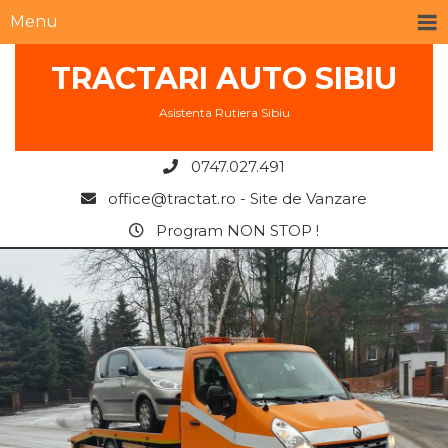
Menu
TRACTARI AUTO SIBIU
Asistenta Rutiera Sibiu
0747.027.491
office@tractat.ro - Site de Vanzare
Program NON STOP !