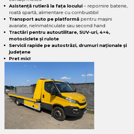
Asistență rutieră la fața locului
– repornire baterie,
roată spartă, alimentare cu combustibil
Transport auto pe platformă
pentru mașini
avariate, neînmatriculate sau second hand
Tractări pentru autoutilitare, SUV-uri, 4×4,
motociclete și rulote
Servicii rapide pe autostrăzi, drumuri naționale și
județene
Pret mic!