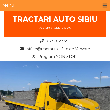
Menu
TRACTARI AUTO SIBIU
Asistenta Rutiera Sibiu
0747.027.491
office@tractat.ro - Site de Vanzare
Program NON STOP !